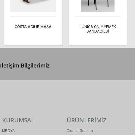
COSTA AÇILIR MASA
LUNICA ONLY YEMEK
SANDALYESİ
İletişim Bilgilerimiz
0 (312) 299 2 299
info@ertonga.com
KURUMSAL
ÜRÜNLERİMİZ
MEDYA
Oturma Grupları