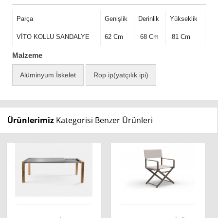
Parça
Genişlik
Derinlik
Yükseklik
VİTO KOLLU SANDALYE
62 Cm
68 Cm
81 Cm
Malzeme
Alüminyum İskelet
Rop ip(yatçılık ipi)
Ürünlerimiz
Kategorisi Benzer Ürünleri