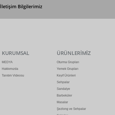
İletişim Bilgilerimiz
0 (312) 299 2 299
info@ertonga.com
KURUMSAL
ÜRÜNLERİMİZ
MEDYA
Oturma Grupları
Hakkımızda
Yemek Grupları
Tanıtım Videosu
Keyif Ürünleri
Sehpalar
Sandalye
Barbeküler
Masalar
Şezlong ve Sehpalar