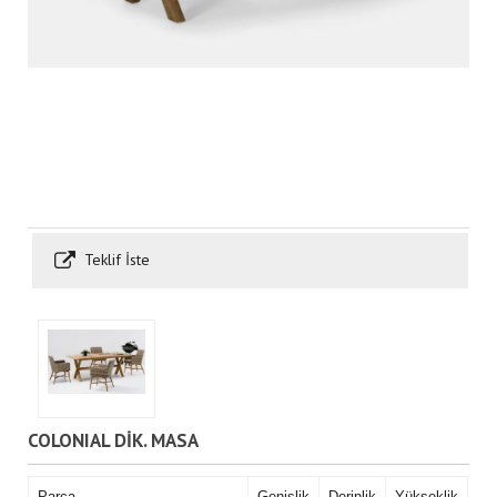
Teklif İste
COLONIAL DİK. MASA
Parça
Genişlik
Derinlik
Yükseklik