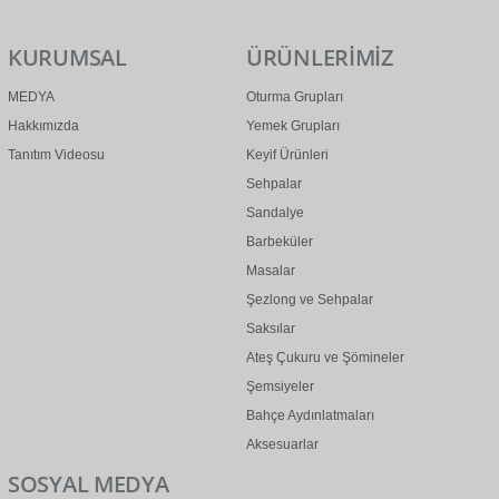
KURUMSAL
ÜRÜNLERİMİZ
MEDYA
Oturma Grupları
Hakkımızda
Yemek Grupları
Tanıtım Videosu
Keyif Ürünleri
Sehpalar
Sandalye
Barbeküler
Masalar
Şezlong ve Sehpalar
Saksılar
Ateş Çukuru ve Şömineler
Şemsiyeler
Bahçe Aydınlatmaları
Aksesuarlar
SOSYAL MEDYA