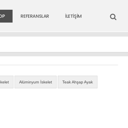
OP
REFERANSLAR
İLETİŞİM
kelet
Alüminyum İskelet
Teak Ahşap Ayak