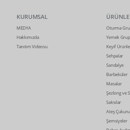
KURUMSAL
ÜRÜNLE
MEDYA
Oturma Grup
Hakkımızda
Yemek Grupl
Tanıtım Videosu
Keyif Ürünle
Sehpalar
Sandalye
Barbeküler
Masalar
Şezlong ve 
Saksılar
Ateş Çukuru
Şemsiyeler