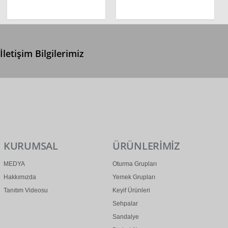
İletişim Bilgilerimiz
0 (312) 299 2 299
info@ertonga.com
KURUMSAL
ÜRÜNLERİMİZ
MEDYA
Oturma Grupları
Hakkımızda
Yemek Grupları
Tanıtım Videosu
Keyif Ürünleri
Sehpalar
Sandalye